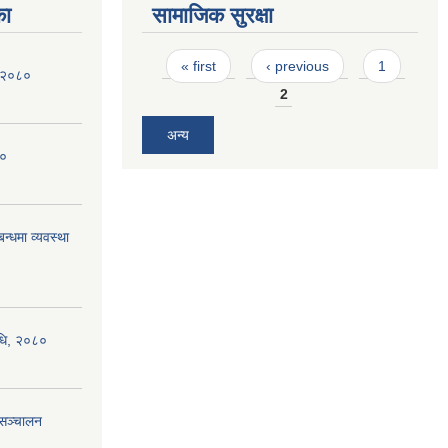
का
सामाजिक सुरक्षा
Pages
« first
‹ previous
1
ि २०८०
2
अन्य
८०
न्धमा व्यवस्था
िधि, २०८०
यसञ्चालन