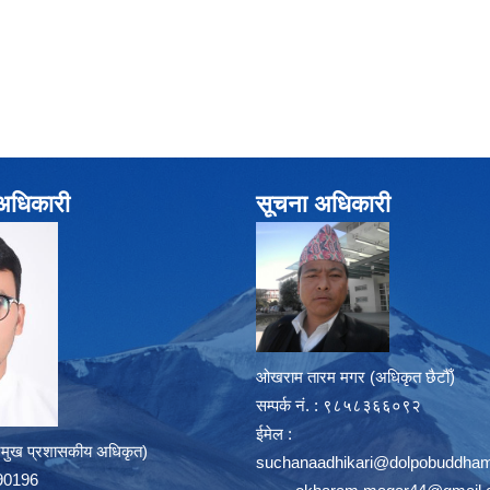
े अधिकारी
सूचना अधिकारी
ओखराम तारम मगर (अधिकृत छैटौँ)
सम्पर्क न‌ं. : ९८५८३६६०९२
ईमेल :
्रमुख प्रशासकीय अधिकृत)
suchanaadhikari@dolpobuddham
8390196