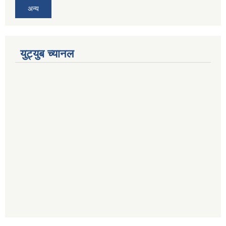
अन्य
युट्युब च्यानल