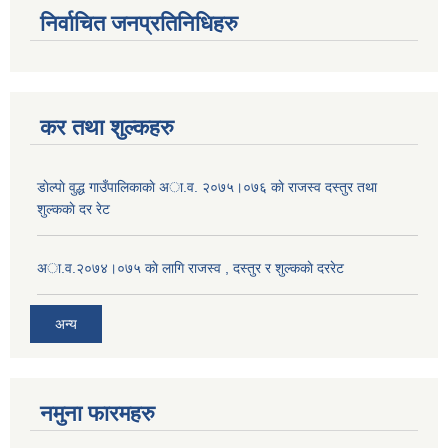
निर्वाचित जनप्रतिनिधिहरु
कर तथा शुल्कहरु
डाेल्पाे वुद्ध गाउँपालिकाकाे अा.व. २०७५।०७६ काे राजस्व दस्तुर तथा
शुल्ककाे दर रेट
अा.व.२०७४।०७५ काे लागि राजस्व , दस्तुर र शुल्ककाे दररेट
अन्य
नमुना फारमहरु
जन्म, मृत्यु तथा अन्य व्यक्तिगत घटना दर्ता गर्ने दाेर्स्राे संशाेधन नियमावली २०७५