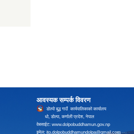
आवस्यक सम्पर्क विवरण
डोल्पो बुद्ध गाउँ कार्यपालिकाको कार्यालय
धो, डोल्पा, कर्णाली प्रदेश, नेपाल
वेबसाईट:
www.dolpobuddhamun.gov.np
इमेल:
ito.dolpobuddhamundolpa@gmail.com