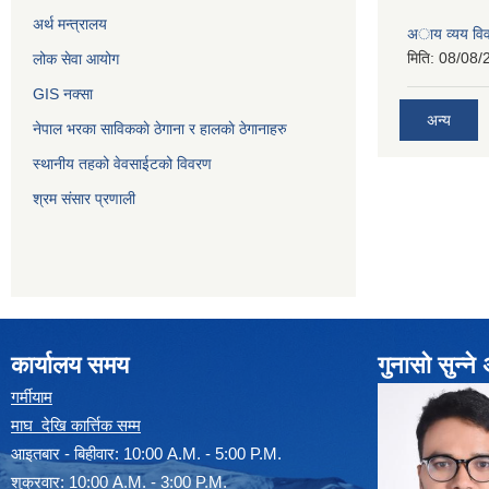
अर्थ मन्त्रालय
अाय व्यय वि
मिति:
08/08/
लोक सेवा आयोग
GIS नक्सा
अन्य
नेपाल भरका साविककाे ठेगाना र हालकाे ठेगानाहरु
स्थानीय तहको वेवसाईटको विवरण
श्रम संसार प्रणाली
कार्यालय समय
गुनासो सुन्न
गर्मीयाम
माघ देखि कार्त्तिक सम्म
आइतबार - बिहीवार: 10:00 A.M. - 5:00 P.M.
शुक्रवार: 10:00 A.M. - 3:00 P.M.