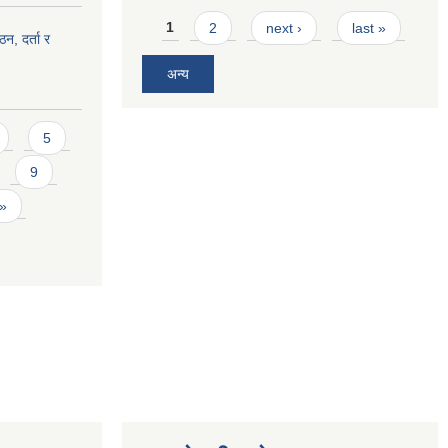
Pages
1
2
next ›
last »
ठन, दर्ता र
अन्य
5
9
 »