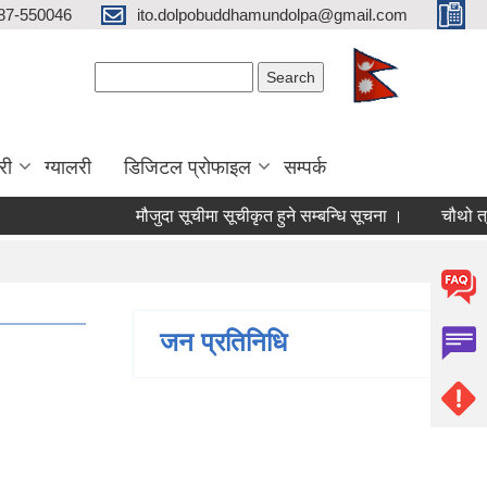
87-550046
ito.dolpobuddhamundolpa@gmail.com
Search form
Search
री
ग्यालरी
डिजिटल प्रोफाइल
सम्पर्क
मौजुदा सूचीमा सूचीकृत हुने सम्बन्धि सूचना ।
चौथो त्रैमासि
जन प्रतिनिधि