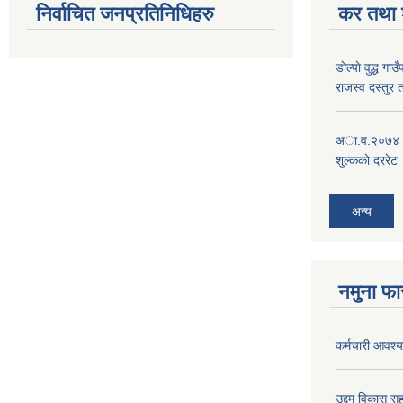
निर्वाचित जनप्रतिनिधिहरु
कर तथा श
डाेल्पाे वुद्ध
राजस्व दस्तुर 
अा.व.२०७४।०७
शुल्ककाे दररेट
अन्य
नमुना फा
कर्मचारी आवश्यक
उद्दम विकास सह