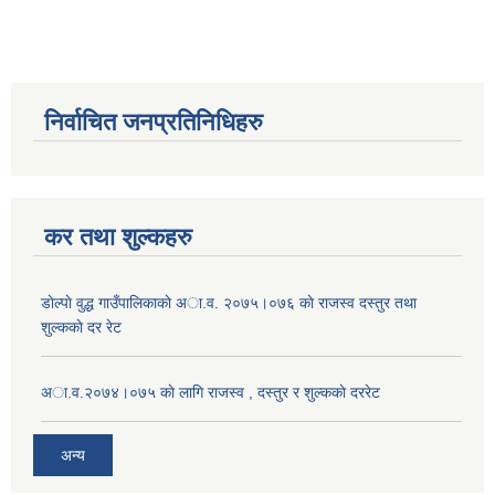
निर्वाचित जनप्रतिनिधिहरु
कर तथा शुल्कहरु
डाेल्पाे वुद्ध गाउँपालिकाकाे अा.व. २०७५।०७६ काे राजस्व दस्तुर तथा
शुल्ककाे दर रेट
अा.व.२०७४।०७५ काे लागि राजस्व , दस्तुर र शुल्ककाे दररेट
अन्य