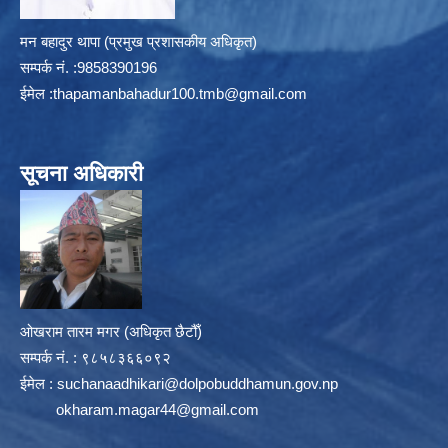
मन बहादुर थापा (प्रमुख प्रशासकीय अधिकृत)
सम्पर्क न‌ं. :9858390196
ईमेल :
thapamanbahadur100.tmb@gmail.com
सूचना अधिकारी
ओखराम तारम मगर (अधिकृत छैटौँ)
सम्पर्क न‌ं. : ९८५८३६६०९२
ईमेल :
suchanaadhikari@dolpobuddhamun.gov.np
okharam.magar44@gmail.com