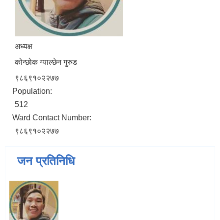
अध्यक्ष
कोन्छोक ग्याल्छेन गुरुड
९८६९१०२२७७
Population:
512
Ward Contact Number:
९८६९१०२२७७
जन प्रतिनिधि
जन्म, मृत्यु तथा अन्य व्यक्तिगत घटना दर्ता गर्ने दाेर्स्राे संशाेधन नियमावली २०७५