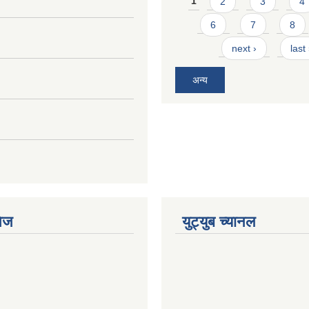
1
2
3
4
6
7
8
next ›
last
अन्य
ेज
युट्युब च्यानल