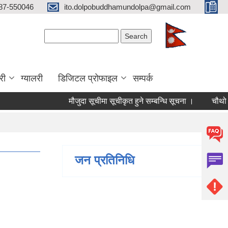
87-550046
ito.dolpobuddhamundolpa@gmail.com
Search form
Search
री
ग्यालरी
डिजिटल प्रोफाइल
सम्पर्क
मौजुदा सूचीमा सूचीकृत हुने सम्बन्धि सूचना ।
चौथो त्रैमासि
जन प्रतिनिधि