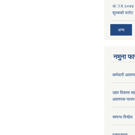
अा.व.२०७४।०७
शुल्ककाे दररेट
अन्य
नमुना फा
कर्मचारी आवश्यक
उद्दम विकास सह
आवश्यक फारम 
सम्वन्ध विच्छेद
वसाइसराइ