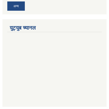
अन्य
युट्युब च्यानल