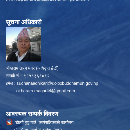
सूचना अधिकारी
ओखराम तारम मगर (अधिकृत छैटौँ)
सम्पर्क न‌ं. : ९८५८३६६०९२
ईमेल :
suchanaadhikari@dolpobuddhamun.gov.np
okharam.magar44@gmail.com
आवस्यक सम्पर्क विवरण
डोल्पो बुद्ध गाउँ कार्यपालिकाको कार्यालय
धो, डोल्पा, कर्णाली प्रदेश, नेपाल