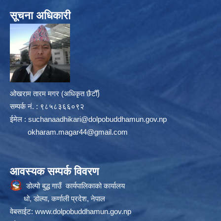
सूचना अधिकारी
ओखराम तारम मगर (अधिकृत छैटौँ)
सम्पर्क न‌ं. : ९८५८३६६०९२
ईमेल :
suchanaadhikari@dolpobuddhamun.gov.np
okharam.magar44@gmail.com
आवस्यक सम्पर्क विवरण
डोल्पो बुद्ध गाउँ कार्यपालिकाको कार्यालय
धो, डोल्पा, कर्णाली प्रदेश, नेपाल
वेबसाईट:
www.dolpobuddhamun.gov.np