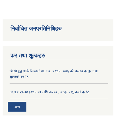
निर्वाचित जनप्रतिनिधिहरु
कर तथा शुल्कहरु
डाेल्पाे वुद्ध गाउँपालिकाकाे अा.व. २०७५।०७६ काे राजस्व दस्तुर तथा
शुल्ककाे दर रेट
अा.व.२०७४।०७५ काे लागि राजस्व , दस्तुर र शुल्ककाे दररेट
अन्य