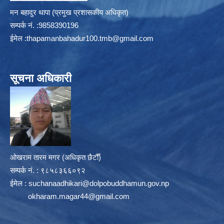
मन बहादुर थापा (प्रमुख प्रशासकीय अधिकृत)
सम्पर्क न‌ं. :9858390196
ईमेल :
thapamanbahadur100.tmb@gmail.com
सूचना अधिकारी
ओखराम तारम मगर (अधिकृत छैटौँ)
सम्पर्क न‌ं. : ९८५८३६६०९२
ईमेल :
suchanaadhikari@dolpobuddhamun.gov.np
okharam.magar44@gmail.com