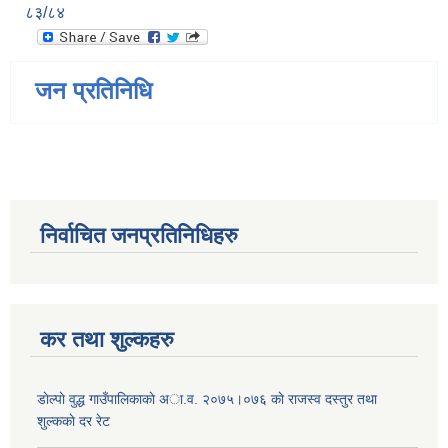
८३/८४
जन प्रतिनिधि
निर्वाचित जनप्रतिनिधिहरु
कर तथा शुल्कहरु
डाेल्पाे वुद्ध गाउँपालिकाकाे अा.व. २०७५।०७६ काे राजस्व दस्तुर तथा
शुल्ककाे दर रेट